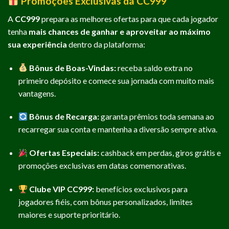
Promoções Exclusivas da CC999
A
CC999
prepara as melhores ofertas para que cada jogador
tenha
mais chances de ganhar e aproveitar ao máximo
sua experiência
dentro da plataforma:
Bônus de Boas-Vindas:
receba saldo extra no
primeiro depósito e comece sua jornada com muito mais
vantagens.
Bônus de Recarga:
garanta prêmios toda semana ao
recarregar sua conta e mantenha a diversão sempre ativa.
Ofertas Especiais:
cashback em perdas, giros grátis e
promoções exclusivas em datas comemorativas.
Clube VIP CC999:
benefícios exclusivos para
jogadores fiéis, com bônus personalizados, limites
maiores e suporte prioritário.