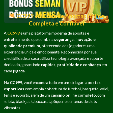
CC999 – A Casa de Apostas Online
Completa e Confiável
A
CC999
é uma plataforma moderna de apostas e
entretenimento que combina
segurança, inovação e
qualidade premium
, oferecendo aos jogadores uma
experiência única e emocionante. Reconhecida por sua
credibilidade, a casa utiliza tecnologia avançada e suporte
dedicado, garantindo
rapidez, praticidade e confiança
em
cada jogada.
Na
CC999
, você encontra tudo em um só lugar:
apostas
esportivas
com ampla cobertura de futebol, basquete, vôlei,
tênis e eSports, além de um
cassino online completo
, com
roleta, blackjack, baccarat, pôquer e centenas de slots
vibrantes.