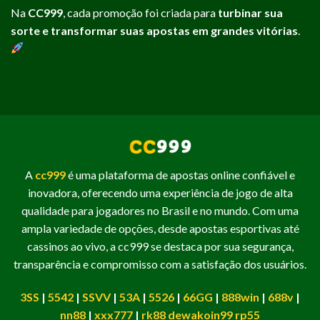
Na
CC999
, cada promoção foi criada para
turbinar sua
sorte e transformar suas apostas em grandes vitórias
.
A
cc999
é uma plataforma de apostas online confiável e
inovadora, oferecendo uma experiência de jogo de alta
qualidade para jogadores no Brasil e no mundo. Com uma
ampla variedade de opções, desde apostas esportivas até
cassinos ao vivo, a cc999 se destaca por sua segurança,
transparência e compromisso com a satisfação dos usuários.
3SS
|
5542
|
SSVV
|
53A
|
5526
|
66GG
|
888win
|
688v
|
nn88
|
xxx777
|
rk88
dewakoin99
rp55